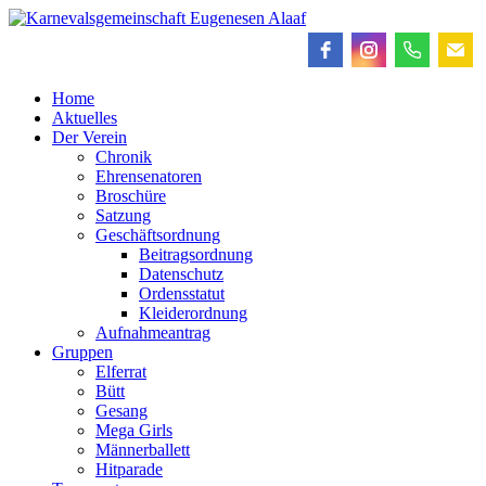
Home
Aktuelles
Der Verein
Chronik
Ehrensenatoren
Broschüre
Satzung
Geschäftsordnung
Beitragsordnung
Datenschutz
Ordensstatut
Kleiderordnung
Aufnahmeantrag
Gruppen
Elferrat
Bütt
Gesang
Mega Girls
Männerballett
Hitparade