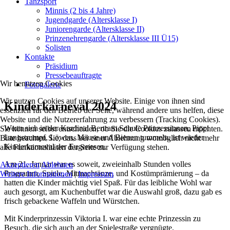
Tanzsport
Minnis (2 bis 4 Jahre)
Jugendgarde (Altersklasse I)
Juniorengarde (Altersklasse II)
Prinzenehrengarde (Altersklasse III Ü15)
Solisten
Kontakte
Präsidium
Pressebeauftragte
Wir benutzen Cookies
Fotogalerie
Wir nutzen Cookies auf unserer Website. Einige von ihnen sind
Kinderkarneval 2024
essenziell für den Betrieb der Seite, während andere uns helfen, diese
Website und die Nutzererfahrung zu verbessern (Tracking Cookies).
Wenn sich in der Kardinal Bertram Schule Prinzessinnen, Pippi
Sie können selbst entscheiden, ob Sie die Cookies zulassen möchten.
Langstrumpf, Löwen, Mäuse und Bienen tummeln, ist wieder
Bitte beachten Sie, dass bei einer Ablehnung womöglich nicht mehr
Kinderkarneval der Eugenesen.
alle Funktionalitäten der Seite zur Verfügung stehen.
Am 21. Januar war es soweit, zweieinhalb Stunden volles
Akzeptieren
Ablehnen
Programm, Spiele, Mitmachtänze, und Kostümprämierung – da
Weitere Informationen
|
Impressum
hatten die Kinder mächtig viel Spaß. Für das leibliche Wohl war
auch gesorgt, am Kuchenbuffet war die Auswahl groß, dazu gab es
frisch gebackene Waffeln und Würstchen.
Mit Kinderprinzessin Viktoria I. war eine echte Prinzessin zu
Besuch, die sich auch an der Spielestraße vergnügte.