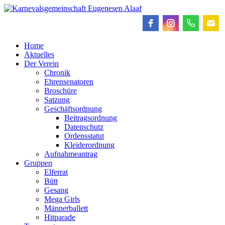
Home
Aktuelles
Der Verein
Chronik
Ehrensenatoren
Broschüre
Satzung
Geschäftsordnung
Beitragsordnung
Datenschutz
Ordensstatut
Kleiderordnung
Aufnahmeantrag
Gruppen
Elferrat
Bütt
Gesang
Mega Girls
Männerballett
Hitparade