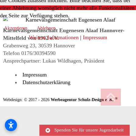
die Cookies zulassen möchten. Bitte beachten Sie, dass bei
einer Ablehnung womöglich nicht mehr alle Funktionalitäten
der Seite zur Verfügung stehen.
Akzeptieren
Ablehnen
Karnevalsgemeinschaft Eugenesen Alaaf Hannover-
Weitere Informationen
|
Impressum
Mittelfeld von 1962 e.V.
Grabenweg 23, 30539 Hannover
Telefon 0176/30394590
Ansprechpartner: Lukas Wildhagen, Präsident
Impressum
Datenschutzerklärung
®
Webdesign: © 2017 - 2026
Werbeagentur Schulz-Design e. K.
Spenden Sie für unsere Jugendarbeit