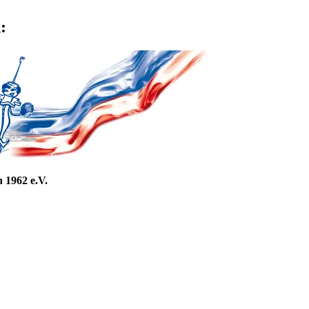
:
 1962 e.V.