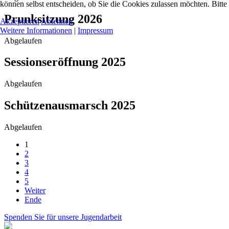
können selbst entscheiden, ob Sie die Cookies zulassen möchten. Bitte
Prunksitzung 2026
Akzeptieren
Ablehnen
Weitere Informationen
|
Impressum
Abgelaufen
Sessionseröffnung 2025
Abgelaufen
Schützenausmarsch 2025
Abgelaufen
1
2
3
4
5
Weiter
Ende
Spenden Sie für unsere Jugendarbeit