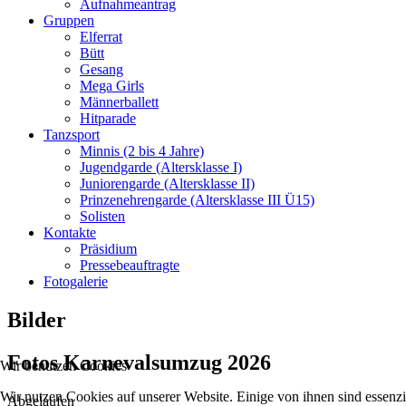
Aufnahmeantrag
Gruppen
Elferrat
Bütt
Gesang
Mega Girls
Männerballett
Hitparade
Tanzsport
Minnis (2 bis 4 Jahre)
Jugendgarde (Altersklasse I)
Juniorengarde (Altersklasse II)
Prinzenehrengarde (Altersklasse III Ü15)
Solisten
Kontakte
Präsidium
Pressebeauftragte
Fotogalerie
Bilder
Fotos Karnevalsumzug 2026
Wir benutzen Cookies
Wir nutzen Cookies auf unserer Website. Einige von ihnen sind essenzi
Abgelaufen