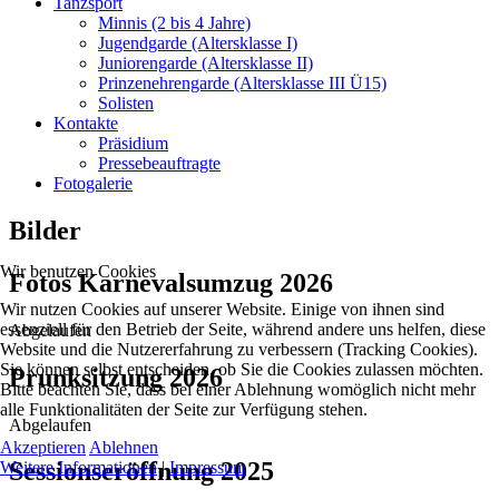
Tanzsport
Minnis (2 bis 4 Jahre)
Jugendgarde (Altersklasse I)
Juniorengarde (Altersklasse II)
Prinzenehrengarde (Altersklasse III Ü15)
Solisten
Kontakte
Präsidium
Pressebeauftragte
Fotogalerie
Bilder
Wir benutzen Cookies
Fotos Karnevalsumzug 2026
Wir nutzen Cookies auf unserer Website. Einige von ihnen sind
essenziell für den Betrieb der Seite, während andere uns helfen, diese
Abgelaufen
Website und die Nutzererfahrung zu verbessern (Tracking Cookies).
Sie können selbst entscheiden, ob Sie die Cookies zulassen möchten.
Prunksitzung 2026
Bitte beachten Sie, dass bei einer Ablehnung womöglich nicht mehr
alle Funktionalitäten der Seite zur Verfügung stehen.
Abgelaufen
Akzeptieren
Ablehnen
Sessionseröffnung 2025
Weitere Informationen
|
Impressum