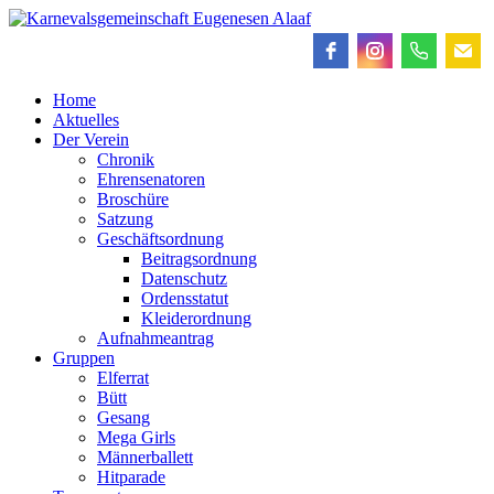
Home
Aktuelles
Der Verein
Chronik
Ehrensenatoren
Broschüre
Satzung
Geschäftsordnung
Beitragsordnung
Datenschutz
Ordensstatut
Kleiderordnung
Aufnahmeantrag
Gruppen
Elferrat
Bütt
Gesang
Mega Girls
Männerballett
Hitparade