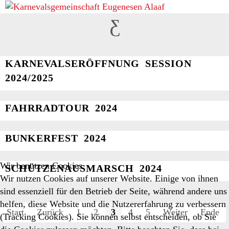
BILDER
KARNEVALSERÖFFNUNG SESSION
2024/2025
FAHRRADTOUR 2024
BUNKERFEST 2024
Wir benutzen Cookies
SCHÜTZENAUSMARSCH 2024
Wir nutzen Cookies auf unserer Website. Einige von ihnen
sind essenziell für den Betrieb der Seite, während andere uns
helfen, diese Website und die Nutzererfahrung zu verbessern
Start
Zurück
1
2
3
4
5
Weiter
Ende
(Tracking Cookies). Sie können selbst entscheiden, ob Sie