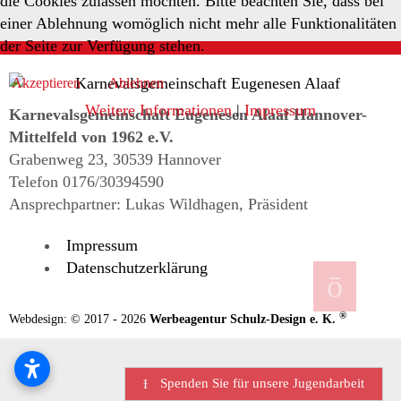
die Cookies zulassen möchten. Bitte beachten Sie, dass bei
einer Ablehnung womöglich nicht mehr alle Funktionalitäten
der Seite zur Verfügung stehen.
Akzeptieren
Ablehnen
Weitere Informationen
|
Impressum
Karnevalsgemeinschaft Eugenesen Alaaf Hannover-
Mittelfeld von 1962 e.V.
Grabenweg 23, 30539 Hannover
Telefon 0176/30394590
Ansprechpartner: Lukas Wildhagen, Präsident
Impressum
Datenschutzerklärung
®
Webdesign: © 2017 - 2026
Werbeagentur Schulz-Design e. K.
Spenden Sie für unsere Jugendarbeit