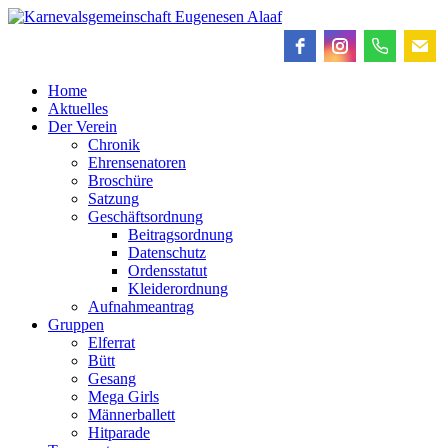
Home
Aktuelles
Der Verein
Chronik
Ehrensenatoren
Broschüre
Satzung
Geschäftsordnung
Beitragsordnung
Datenschutz
Ordensstatut
Kleiderordnung
Aufnahmeantrag
Gruppen
Elferrat
Bütt
Gesang
Mega Girls
Männerballett
Hitparade