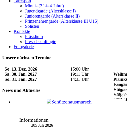
Tanzsport
Minnis (2 bis 4 Jahre)
Jugendgarde (Altersklasse I)
Juniorengarde (Altersklasse II)
Prinzenehrengarde (Altersklasse III Ü15)
Solisten
Kontakte
Präsidium
Pressebeauftragte
Fotogalerie
Unsere nächsten Termine
So, 13. Dez. 2026
15:00 Uhr
Sa, 30. Jan. 2027
19:11 Uhr
Weihna
So, 31. Jan. 2027
14:33 Uhr
Prunks
Hangar
Famili
Völgers
Hangar
News und Aktuelles
5, 305
Völgers
Hannov
30519 
Informationen
05 Juli 2026