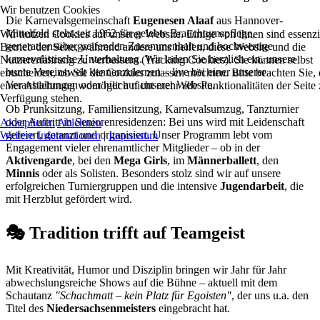
Wir benutzen Cookies
Die Karnevalsgemeinschaft
Eugenesen Alaaf
aus Hannover-
Mittelfeld steht seit 1962 für gelebte Brauchtumspflege,
Wir nutzen Cookies auf unserer Website. Einige von ihnen sind essenzie
generationsübergreifenden Zusammenhalt und hochwertige
Betrieb der Seite, während andere uns helfen, diese Website und die
karnevalistische Unterhaltung. Wir laden Sie herzlich ein, unsere
Nutzererfahrung zu verbessern (Tracking Cookies). Sie können selbst
bunte Vereinswelt kennenzulernen – live bei einer unserer
entscheiden, ob Sie die Cookies zulassen möchten. Bitte beachten Sie, 
Veranstaltungen oder hier auf unserer Website.
einer Ablehnung womöglich nicht mehr alle Funktionalitäten der Seite 
Verfügung stehen.
Ob Prunksitzung, Familiensitzung, Karnevalsumzug, Tanzturnier
oder Auftritt in Seniorenresidenzen: Bei uns wird mit Leidenschaft
Akzeptieren
Ablehnen
gefeiert, getanzt und organisiert. Unser Programm lebt vom
Weitere Informationen
|
Impressum
Engagement vieler ehrenamtlicher Mitglieder – ob in der
Aktivengarde
, bei den
Mega Girls
, im
Männerballett
, den
Minnis
oder als Solisten. Besonders stolz sind wir auf unsere
erfolgreichen Turniergruppen und die intensive
Jugendarbeit
, die
mit Herzblut gefördert wird.
🎭 Tradition trifft auf Teamgeist
Mit Kreativität, Humor und Disziplin bringen wir Jahr für Jahr
abwechslungsreiche Shows auf die Bühne – aktuell mit dem
Schautanz
"Schachmatt – kein Platz für Egoisten"
, der uns u.a. den
Titel des
Niedersachsenmeisters
eingebracht hat.