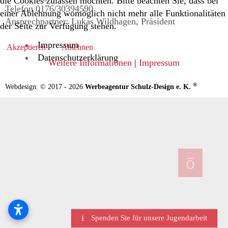
die Cookies zulassen möchten. Bitte beachten Sie, dass bei
Telefon 0176/30394590
einer Ablehnung womöglich nicht mehr alle Funktionalitäten
Ansprechpartner: Lukas Wildhagen, Präsident
der Seite zur Verfügung stehen.
Impressum
Akzeptieren
Ablehnen
Datenschutzerklärung
Weitere Informationen
|
Impressum
®
Webdesign: © 2017 - 2026
Werbeagentur Schulz-Design e. K.
Spenden Sie für unsere Jugendarbeit